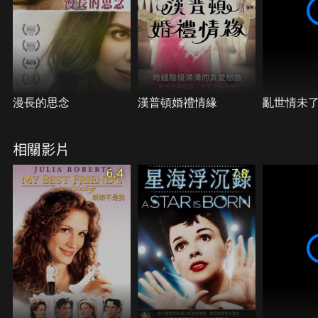
漫長的思念
漢普頓婚禮情緣
亂世情未
相關影片
6.4
7.8