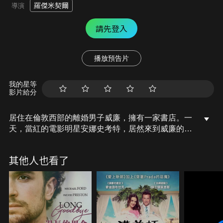
羅傑米契爾
導演
請先登入
播放預告片
我的星等
影片給分
居住在倫敦西部的離婚男子威廉，擁有一家書店。一
天，當紅的電影明星安娜史考特，居然來到威廉的書
店。隨後他在街角竟不期然撞上安娜，手中的柳澄汁
灑了她一身，感到抱歉的威廉邀安娜到他的住處更
其他人也看了
衣。威廉挽著全世界最有名的女人的手，走進了朋友
的大門，度過了一個美好的夜晚。當他們回到飯店，
卻發現安娜的男朋友從美國飛了過來，威廉只好默默
離開。 半年之後，安娜為了逃開裸照風波，又來到了
倫敦找威廉，他能把握這次的機會贏得巨星的芳心
嗎?