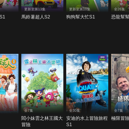
更新至第13集
更新至第10集
全26集
S1
馬鈴薯超人S2
狗狗幫大忙S1
恐龍幫
全7集
全30集
全7集
閻小妹雲之林王國大
安迪的水上冒險旅程
極限冒險
冒險
S1