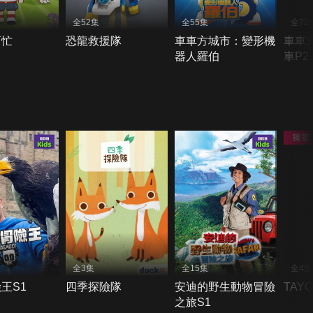
全52集
全55集
全72
幫忙
恐龍救援隊
車車方城市：變形機
車車
器人羅伯
車P2
全3集
全15集
全4集
王S1
四季探險隊
安迪的野生動物冒險
TAY
之旅S1