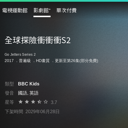
電視運動館
影劇館⁺
單次付費
全球探險衝衝衝S2
Go Jetters Series 2
2017 ．
普遍級
．HD畫質 ．更新至第26集(部分免費)
類型
BBC Kids
發音
國語, 英語
星等
3.7
下架時間
2029年06月28日