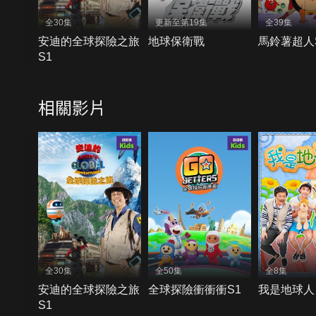
全30集
更新至第19集
全39集
安迪的全球探險之旅
地球保衛戰
馬鈴薯超人
S1
相關影片
全30集
全50集
全8集
安迪的全球探險之旅
全球探險衝衝衝S1
我是地球人
S1