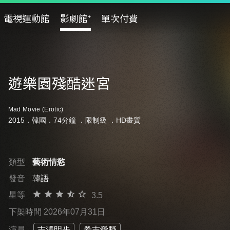
電視運動館
影劇館⁺
單次付費
遊樂園殘酷迷宮
Mad Movie (Erotic)
2015．韓國．74分鐘 ．
限制級
．HD畫質
類型
藝術情慾
發音
韓語
星等
3.5
下架時間 2026年07月31日
演員
吉澤明步
希志愛野