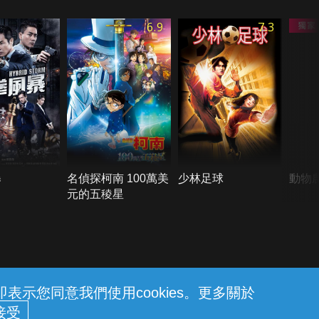
6.9
7.3
暴
名偵探柯南 100萬美
少林足球
動物
元的五稜星
示您同意我們使用cookies。更多關於