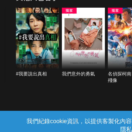
#我要說出真相
我們意外的勇氣
名偵探柯南
殘像
{{notifyMsg}}
我們紀錄cookie資訊，以提供客製化
隱私