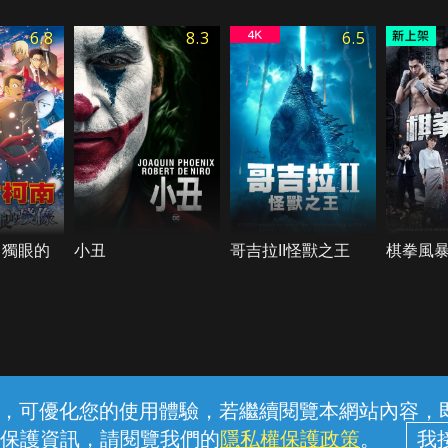
6.8
8.3
6.5
 獨眼的
小丑
哥吉拉II怪獸之王
棋拳風
常見問題
線上客服
服務條款
隱私權保護
內容，可優化您的使用體驗，若繼續閱覽本網站內容，即表
保護資訊，請閱覽我們的
隱私權保護政策
。