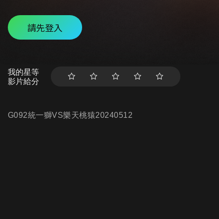
請先登入
我的星等
影片給分
G092統一獅VS樂天桃猿20240512