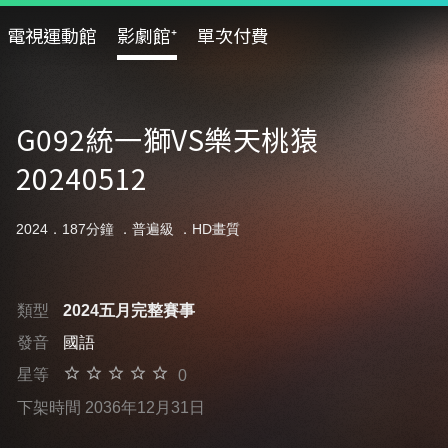
電視運動館
影劇館⁺
單次付費
G092統一獅VS樂天桃猿
20240512
2024．187分鐘 ．
普遍級
．HD畫質
類型
2024五月完整賽事
發音
國語
星等
0
下架時間 2036年12月31日