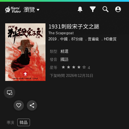
Hami Video
瀏覽
1931刺殺宋子文之謎
The Scapegoat
2019．中國．87分鐘 ．
普遍級
．HD畫質
精選
類型
國語
發音
4
星等
下架時間 2026年12月31日
韓晶
導演