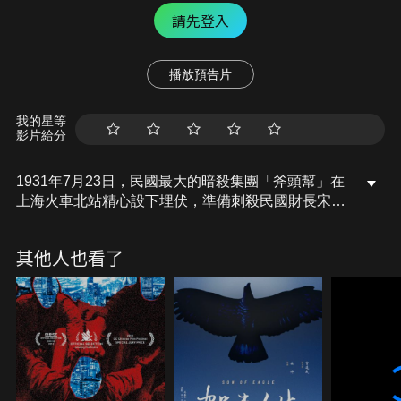
請先登入
播放預告片
我的星等
影片給分
1931年7月23日，民國最大的暗殺集團「斧頭幫」在
上海火車北站精心設下埋伏，準備刺殺民國財長宋子
文。而同一時間，日本軍部也在北站布下死亡之陣，
行刺日本駐華公使，以挑起事端發動侵華戰爭。四股
其他人也看了
勢力，三方殺手，兩個目標，一名死者，在北站掀起
一場驚心動魄的刺殺大戲。槍聲響起，有人倒在了血
泊裡。然而案件的結局卻令人匪夷所思，遇難的既不
是宋子文，也不是重光葵。而更有玄機的是，北站案
發五十七天後，「九一八」事變爆發，日本侵華戰爭
正式揭開了帷幕。