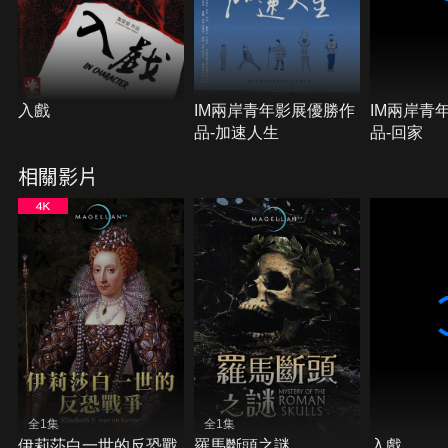
入戲
IM兩岸青年影展優勝作
IM兩岸青
品-加速人生
品-回家
相關影片
全1集
全1集
伊莉莎白一世的反恐戰
羅馬斷頭之謎
入戲