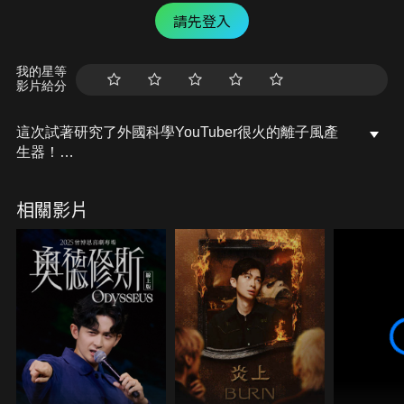
請先登入
我的星等
影片給分
這次試著研究了外國科學YouTuber很火的離子風產
生器！
只能說這東西真的是超酷而且潛力無窮啊！
不過畢竟是有用到高壓電的實驗
相關影片
大家如果在家裡想玩的話一定要注意安全喔~
#胡子Huzi #胡思亂搞 #離子風 #高壓電噴射引擎