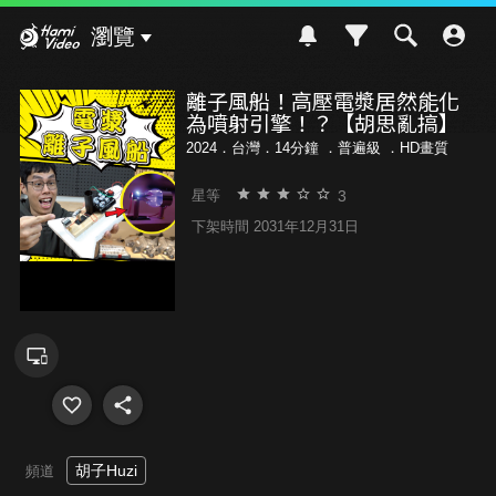
Hami Video
瀏覽
離子風船！高壓電漿居然能化
為噴射引擎！？【胡思亂搞】
2024．台灣．14分鐘 ．
普遍級
．HD畫質
3
星等
下架時間 2031年12月31日
胡子Huzi
頻道