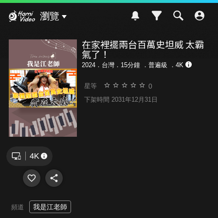
Hami Video
瀏覽
在家裡擺兩台百萬史坦威 太霸
氣了！
2024．台灣．15分鐘 ．
普遍級
．4K
0
星等
下架時間 2031年12月31日
我是江老師
頻道