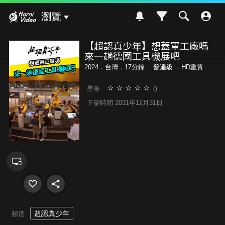
Hami Video
瀏覽
【超認真少年】想蓋軍工廠嗎
來一趟德國工具機展吧
2024．台灣．17分鐘 ．
普遍級
．HD畫質
0
星等
下架時間 2031年12月31日
超認真少年
頻道