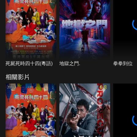
死屍死時四十四(粵語)
地獄之門.
拳拳到位
相關影片
6.8