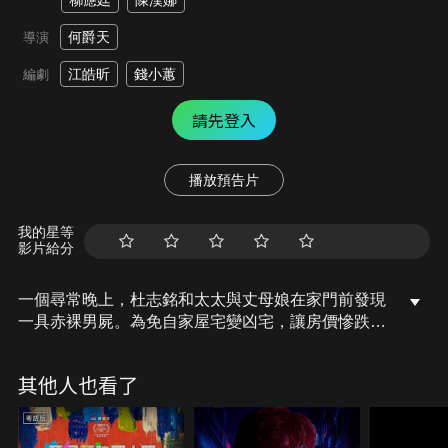
柳應廷
陳漢娜
何爵天
導演
江皓昕
錢小蕙
編劇
請先登入
播放預告片
我的星等
影片給分
一個尋常晚上，杜志銘和太太與丈母娘在家門前發現
一具赤裸男屍。為免自家屋宅變凶宅，讓房價慘跌，
決定將屍體嫁禍鄰居。同層樓還住有銀髮族陳家夫
妻、未婚大齡女子Mary姐、性格火爆的張氏父子和一
其他人也看了
個神秘的吸菸女。十一個活人，為了一個死人，用盡
渾身解數，天亮前，他們只能求同存異，合作把屍體
運出大廈…