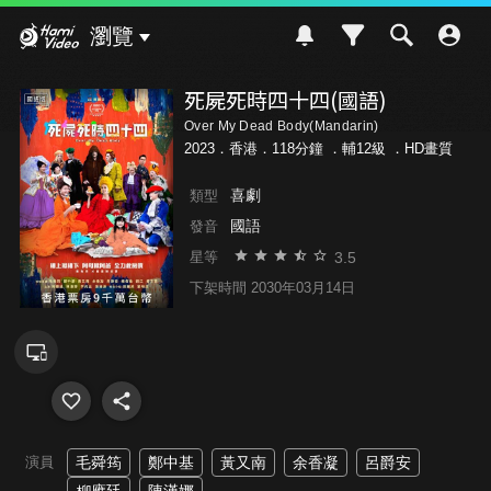
Hami Video
瀏覽
死屍死時四十四(國語)
Over My Dead Body(Mandarin)
2023．香港．118分鐘 ．
輔12級
．HD畫質
喜劇
類型
國語
發音
3.5
星等
下架時間 2030年03月14日
演員
毛舜筠
鄭中基
黃又南
余香凝
呂爵安