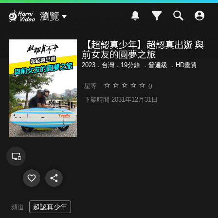
Hami Video
瀏覽
【超認真少年】超認真出遊 與
前女友的圓夢之旅
2023．台灣．19分鐘 ．
普遍級
．HD畫質
0
星等
下架時間 2031年12月31日
超認真少年
頻道