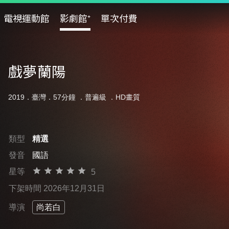
電視運動館
影劇館⁺
單次付費
戲夢蘭陽
2019．臺灣．57分鐘 ．
普遍級
．HD畫質
類型
精選
發音
國語
星等
5
下架時間 2026年12月31日
導演
尚若白