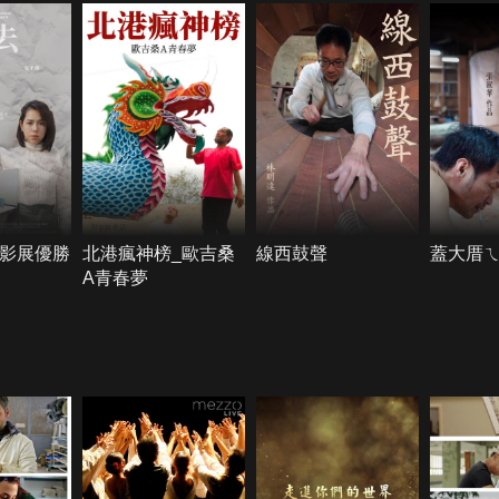
年影展優勝
北港瘋神榜_歐吉桑
線西鼓聲
蓋大厝
A青春夢