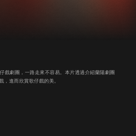
歌仔戲劇團，一路走來不容易。本片透過介紹蘭陽劇團
戲，進而欣賞歌仔戲的美。