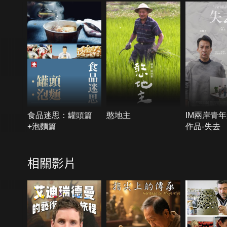
食品迷思：罐頭篇
憨地主
IM兩岸青
+泡麵篇
作品-失去
相關影片