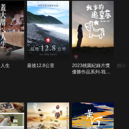
ㄟ人生
最後12.8公里
2023桃園紀錄片獎
婚謎
優勝作品系列-我家
的追星夢