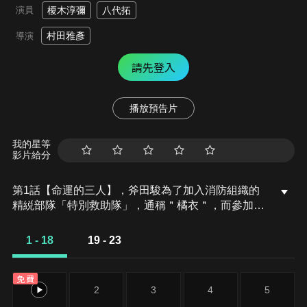
演員
榎木淳彌
八代拓
村田雅彥
導演
請先登入
播放預告片
我的星等
影片給分
第1話【命運的三人】，斧田駿為了加入消防組織的
精綐部隊「特別救助隊」，通稱＂橘衣＂，而參加了
＂特別救助技術研修＂。而在嚴酷的訓練之中，還有
位散發出異樣存在感的人、十朱大吾…。斧田駿為了
1 - 18
19 - 23
加入消防組織的精綐部隊「特別救助隊」，通稱＂橘
衣＂，在篩選倍率20倍的消防官考試中以高分合格。
免費
跨越了種種條件，在每年500人中只錄取50人救援選
1
2
3
4
5
拔考試中一次合格，確信自己將踏上光榮的道路。而