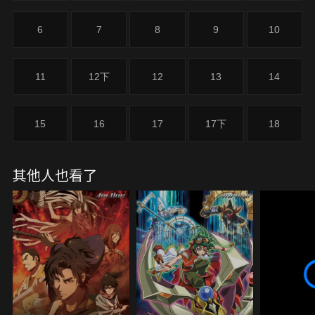
負責駿的小組訓練的山上助教有豐富救助經驗，並以
斯巴達教育聞名。在這段嚴酷的＂特別救助技術研修
6
7
8
9
10
＂中，他還遇見了同為19歲的異樣存在、十朱大
吾…。
11
12下
12
13
14
15
16
17
17下
18
其他人也看了