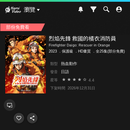
Hami Video
瀏覽
部份免費看
烈焰先鋒 救國的橘衣消防員
Firefighter Daigo: Rescuer in Orange
2023 ．
保護級
．HD畫質 ．全25集(部分免費)
熱血動作
類型
日語
發音
4.4
星等
下架時間
2026年12月31日