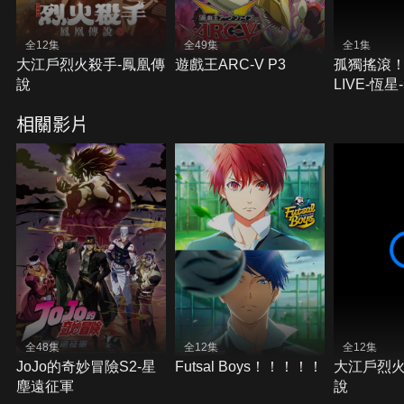
全12集
全49集
全1集
大江戶烈火殺手-鳳凰傳
遊戲王ARC-V P3
孤獨搖滾！
說
LIVE-恆星-
相關影片
全48集
全12集
全12集
JoJo的奇妙冒險S2-星
Futsal Boys！！！！！
大江戶烈火
塵遠征軍
說