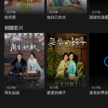
全26集
全40集
全24集
值得愛
做自己的光
謝謝你溫
相關影片
全24集
全23集
全16集
周生如故
婆婆的鐲子
漫長的季