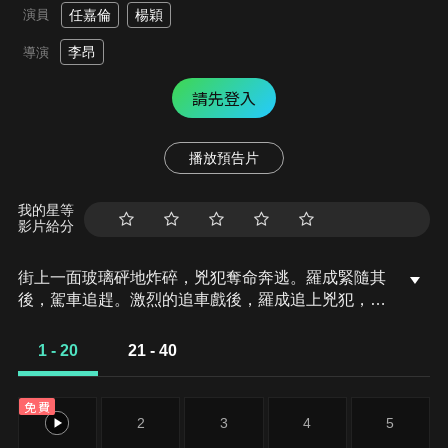
演員
任嘉倫
楊穎
李昂
導演
請先登入
播放預告片
我的星等
影片給分
街上一面玻璃砰地炸碎，兇犯奪命奔逃。羅成緊隨其
後，駕車追趕。激烈的追車戲後，羅成追上兇犯，問
出人質下落。羅成隻身闖進陰冷的地下車庫營救人
質，卻陷入匪徒重重包圍……祁連山從劇本中回神，
1 - 20
21 - 40
滿意地收起電腦起身離開。咖啡店門口，祁連山出
門，劉瑕進門，二人擦肩而過。劉瑕在趕往學術論壇
免費
的路上偶遇一名男子，敏銳察覺到他神色異常，轉身
1
2
3
4
5
追了上去。男子爬上大樓天臺，果然想要輕生。劉瑕