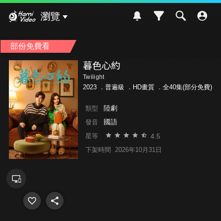
Hami Video
瀏覽
部份免費看
暮色心約
Twilight
2023 ．
普遍級
．HD畫質 ．全40集(部分免費)
陸劇
類型
國語
發音
4.5
星等
下架時間
2026年10月31日