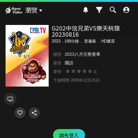
Hami Video
瀏覽
G202中信兄弟VS樂天桃猿
20230816
2023．188分鐘 ．
普遍級
．HD畫質
2023八月完整賽事
類型
國語
發音
0
星等
下架時間 2036年12月31日
請先登入