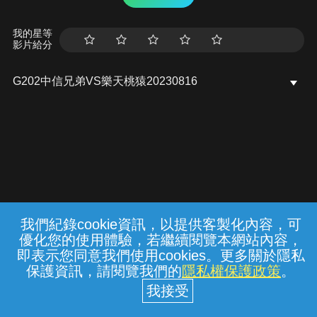
我的星等
影片給分
G202中信兄弟VS樂天桃猿20230816
我們紀錄cookie資訊，以提供客製化內容，可
{{notifyMsg}}
優化您的使用體驗，若繼續閱覽本網站內容，
常見問題
線上客服
服務條款
隱私權保護
即表示您同意我們使用cookies。更多關於隱私
保護資訊，請閱覽我們的
隱私權保護政策
。
中華電信股份有限公司個人家庭分公司
(統一編號：96979949) © 2026