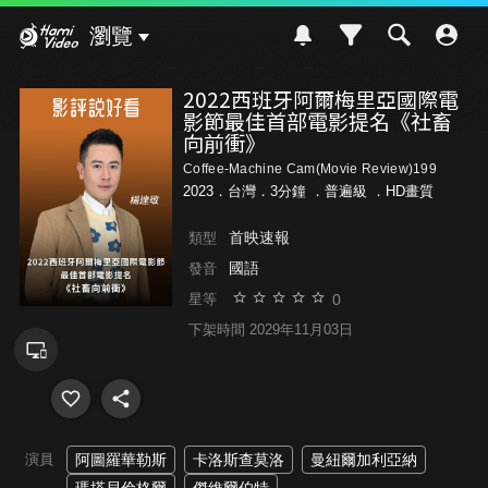
Hami Video
瀏覽
2022西班牙阿爾梅里亞國際電
影節最佳首部電影提名《社畜
向前衝》
Coffee-Machine Cam(Movie Review)199
2023．台灣．3分鐘 ．
普遍級
．HD畫質
首映速報
類型
國語
發音
0
星等
下架時間 2029年11月03日
演員
阿圖羅華勒斯
卡洛斯查莫洛
曼紐爾加利亞納