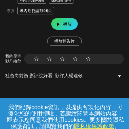
瑪塔貝倫格爾
傑維爾伯特
埃內斯托塞維利亞
導演
播放
播放預告片
我的星等
影片給分
社畜向前衝 影評說好看_影評人楊達敬
我們紀錄cookie資訊，以提供客製化內容，可
{{notifyMsg}}
優化您的使用體驗，若繼續閱覽本網站內容，
常見問題
線上客服
服務條款
隱私權保護
即表示您同意我們使用cookies。更多關於隱私
保護資訊，請閱覽我們的
隱私權保護政策
。