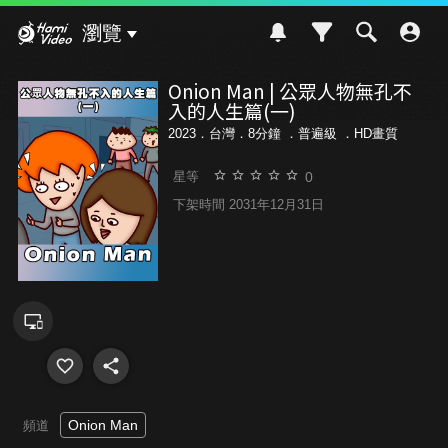
Hami Video
瀏覽
Onion Man | 公眾人物無孔不
入的人生篇(一)
2023．台灣．8分鐘 ．
普遍級
．HD畫質
0
星等
下架時間 2031年12月31日
Onion Man
頻道