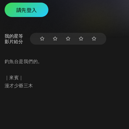
請先登入
我的星等
影片給分
釣魚台是我們的。
｜來賓｜
漫才少爺三木