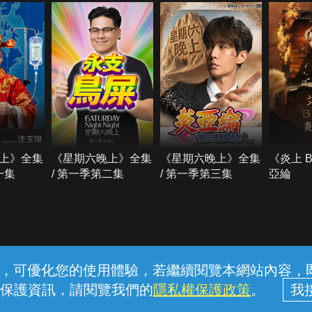
上》全集
《星期六晚上》全集
《星期六晚上》全集
《炎上 
一集
/ 第一季第二集
/ 第一季第三集
亞綸
常見問題
線上客服
服務條款
隱私權保護
內容，可優化您的使用體驗，若繼續閱覽本網站內容，即表
保護資訊，請閱覽我們的
隱私權保護政策
。
中華電信股份有限公司個人家庭分公司 (統一編號：96979949) © 2026