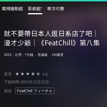
電視運動館
影劇館⁺
單次付費
就不要帶日本人逛日系店了吧｜
漫才少爺｜《FeatChill》第八集
2023．台灣．7分鐘 ．
普遍級
．HD畫質
星等
4.6
下架時間 2031年12月31日
頻道
FeatChill フィーチャ