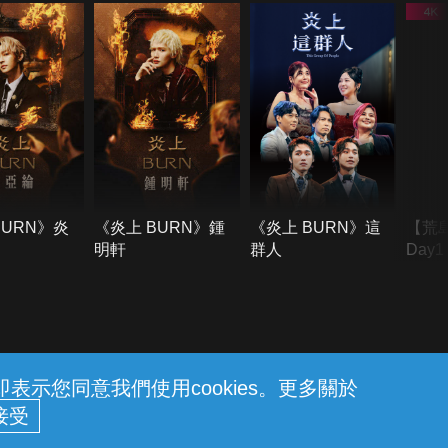
BURN》炎
《炎上 BURN》鍾
《炎上 BURN》這
【荒
明軒
群人
Day
難所
不了
示您同意我們使用cookies。更多關於