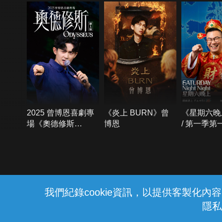
2025 曾博恩喜劇專
《炎上 BURN》曾
《星期六晚
場《奧德修斯
博恩
/ 第一季第
Odysseus》
{{notifyMsg}}
我們紀錄cookie資訊，以提供客製化
隱私