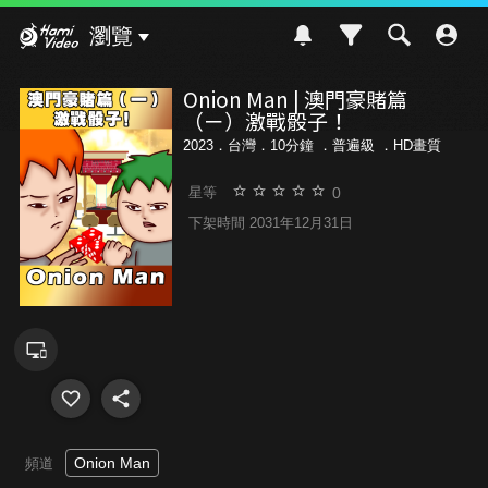
Hami Video
瀏覽
Onion Man | 澳門豪賭篇
（ㄧ）激戰骰子！
2023．台灣．10分鐘 ．
普遍級
．HD畫質
0
星等
下架時間 2031年12月31日
Onion Man
頻道