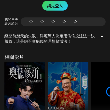
請先登入
我的星等
影片給分
經歷前幾天的失敗，洋蔥等人決定用倍倍投注法一決
勝負，這是絕不會虧錢的理想賭博法！
相關影片