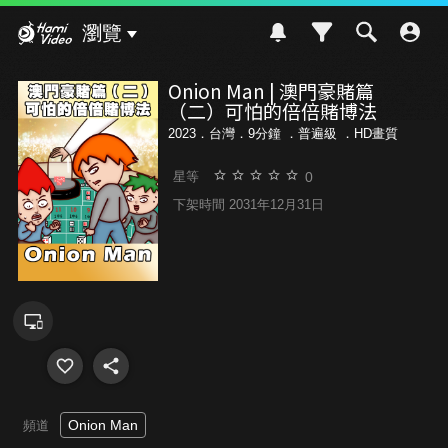
Hami Video
瀏覽
Onion Man | 澳門豪賭篇
（二）可怕的倍倍賭博法
2023．台灣．9分鐘 ．
普遍級
．HD畫質
0
星等
下架時間 2031年12月31日
Onion Man
頻道