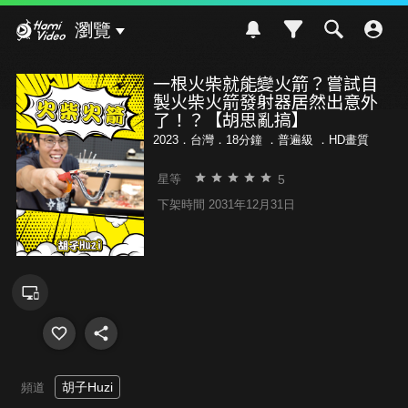
Hami Video
瀏覽
一根火柴就能變火箭？嘗試自
製火柴火箭發射器居然出意外
了！？【胡思亂搞】
2023．台灣．18分鐘 ．
普遍級
．HD畫質
5
星等
下架時間 2031年12月31日
胡子Huzi
頻道