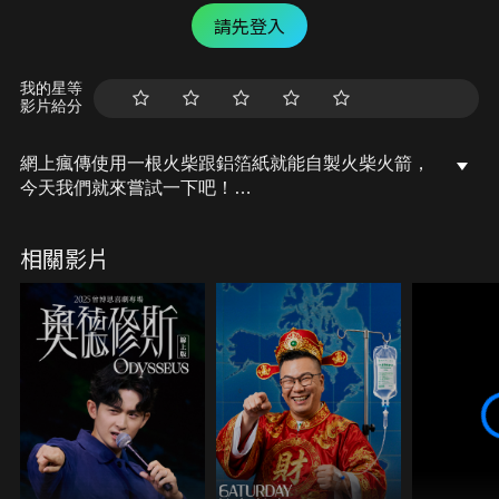
請先登入
我的星等
影片給分
網上瘋傳使用一根火柴跟鋁箔紙就能自製火柴火箭，
今天我們就來嘗試一下吧！
恩...果然出意外了呢？
相關影片
#胡思亂搞 #火柴火箭 #自製火箭