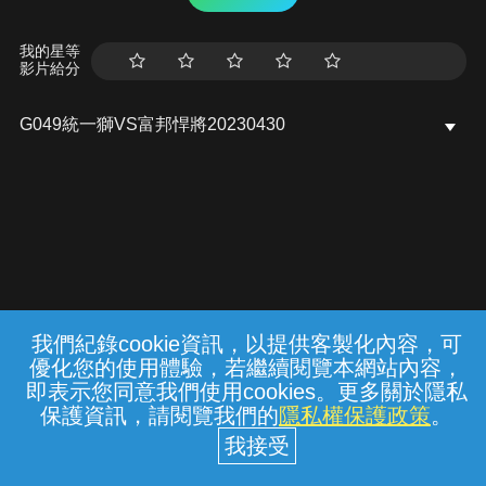
我的星等
影片給分
G049統一獅VS富邦悍將20230430
我們紀錄cookie資訊，以提供客製化內容，可
{{notifyMsg}}
優化您的使用體驗，若繼續閱覽本網站內容，
常見問題
線上客服
服務條款
隱私權保護
即表示您同意我們使用cookies。更多關於隱私
保護資訊，請閱覽我們的
隱私權保護政策
。
中華電信股份有限公司個人家庭分公司
(統一編號：96979949) © 2026