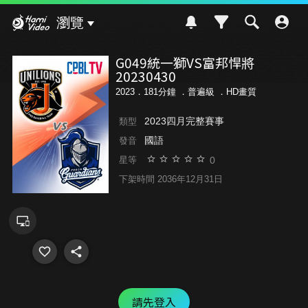
Hami Video
瀏覽
G049統一獅VS富邦悍將
20230430
2023．181分鐘 ．
普遍級
．HD畫質
2023四月完整賽事
類型
國語
發音
0
星等
下架時間 2036年12月31日
請先登入