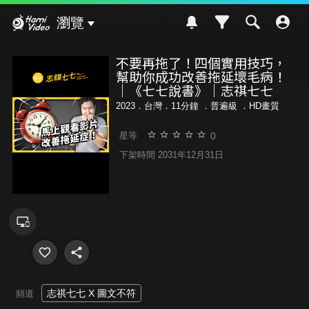
Hami Video
瀏覽
不要再拖了！四個實用技巧，
幫助你成功改善拖延壞毛病！
｜《七七說書》｜志祺七七
2023．台灣．11分鐘 ．
普遍級
．HD畫質
0
星等
下架時間 2031年12月31日
志祺七七 X 圖文不符
頻道