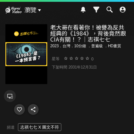
Hami Video
瀏覽
老大哥在看著你！被譽為反共
經典的《1984》，背後竟然跟
CIA有關！？｜志祺七七
2023．台灣．10分鐘 ．
普遍級
．HD畫質
0
星等
下架時間 2031年12月31日
志祺七七 X 圖文不符
頻道