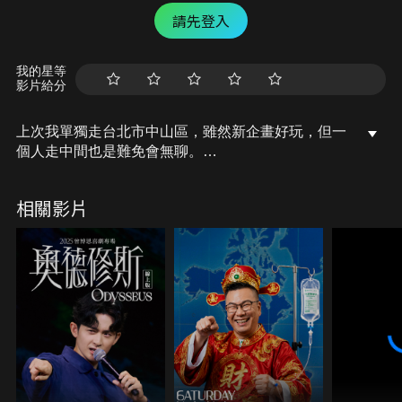
請先登入
我的星等
影片給分
上次我單獨走台北市中山區，雖然新企畫好玩，但一
個人走中間也是難免會無聊。
不過這次許多網友在留言區敲碗的人人選之一：豪豪
他來了！
相關影片
也邀請豪豪來分享一下他今年的規劃，寫些
本集影片由 @twsamsung Samsung Galaxy Z Fold 4
贊助
#GalaxyZFold4 #GalaxyWatch5Pro
Galaxy Watch5 Pro
連動手機地圖導航，不用拿出手機就能看到地圖
自拍倒數設定，拍照再也不求人