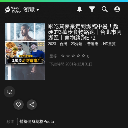
Hami Video
瀏覽
跟吃貨豪豪走到瀕臨中暑！超
硬的3萬步食物路跑｜台北市內
湖區｜食物路跑EP2
2023．台灣．23分鐘 ．
普遍級
．HD畫質
0
星等
下架時間 2031年12月31日
營養健身葛格Peeta
頻道