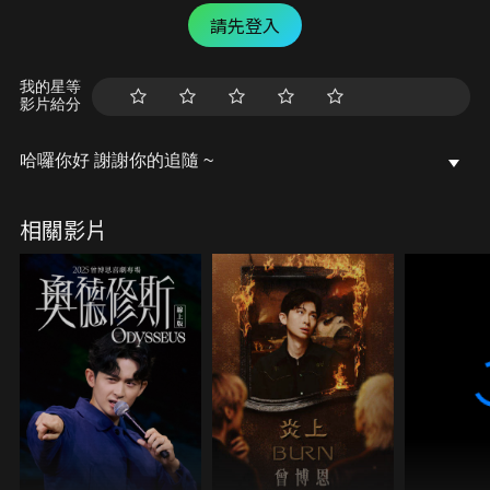
請先登入
我的星等
影片給分
哈囉你好 謝謝你的追隨 ~
相關影片