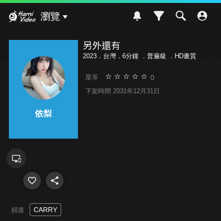
Hami Video
瀏覽
另外還有
2023．台灣．6分鐘 ．
普遍級
．HD畫質
0
星等
下架時間 2031年12月31日
CARRY
頻道