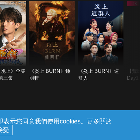
六晚上》全集
《炎上 BURN》鍾
《炎上 BURN》這
【荒
季第三集
明軒
群人
Day
難所
不了
示您同意我們使用cookies。更多關於