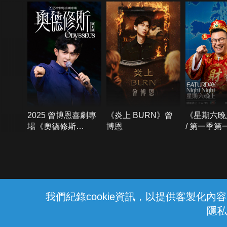
2025 曾博恩喜劇專
《炎上 BURN》曾
《星期六晚
場《奧德修斯
博恩
/ 第一季第
Odysseus》
{{notifyMsg}}
我們紀錄cookie資訊，以提供客製化
隱私