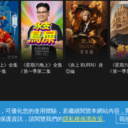
上》全集
《星期六晚上》全集
《炎上 BURN》炎
《星期
一集
/ 第一季第二集
亞綸
/ 第一
常見問題
線上客服
服務條款
隱私權保護
內容，可優化您的使用體驗，若繼續閱覽本網站內容，即表
保護資訊，請閱覽我們的
隱私權保護政策
。
中華電信股份有限公司個人家庭分公司 (統一編號：96979949) © 2026