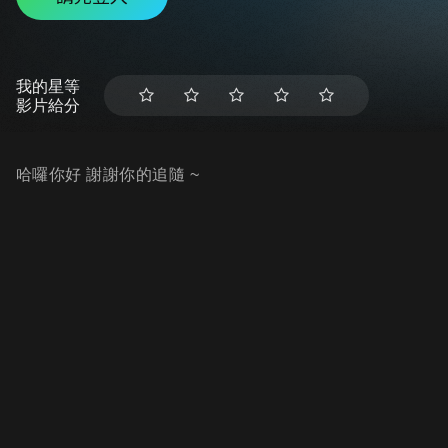
我的星等
影片給分
哈囉你好 謝謝你的追隨 ~