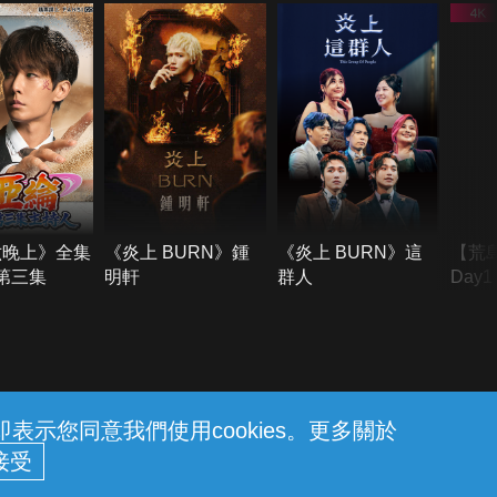
六晚上》全集
《炎上 BURN》鍾
《炎上 BURN》這
【荒
季第三集
明軒
群人
Day
難所
不了
示您同意我們使用cookies。更多關於