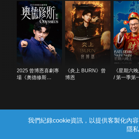
2025 曾博恩喜劇專
《炎上 BURN》曾
《星期六晚
場《奧德修斯
博恩
/ 第一季第
Odysseus》
{{notifyMsg}}
我們紀錄cookie資訊，以提供客製化
隱私