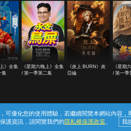
上》全集
《星期六晚上》全集
《炎上 BURN》炎
《星期
一集
/ 第一季第二集
亞綸
/ 第一
常見問題
線上客服
服務條款
隱私權保護
內容，可優化您的使用體驗，若繼續閱覽本網站內容，即表
保護資訊，請閱覽我們的
隱私權保護政策
。
中華電信股份有限公司個人家庭分公司 (統一編號：96979949) © 2026