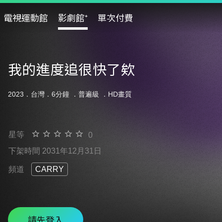
電視運動館
影劇館⁺
單次付費
我的進度追很快了欸
2023．台灣．6分鐘 ．
普遍級
．HD畫質
星等
0
下架時間 2031年12月31日
頻道
CARRY
請先登入