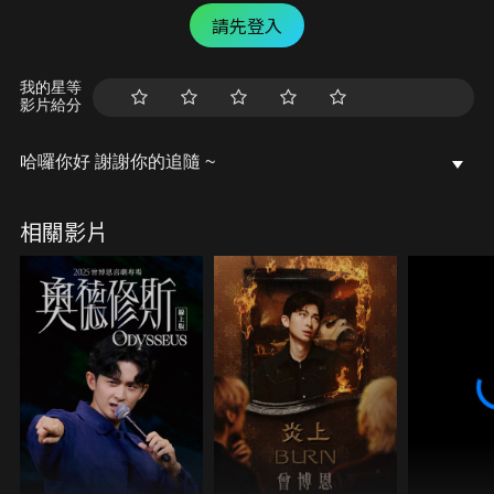
請先登入
我的星等
影片給分
哈囉你好 謝謝你的追隨 ~
相關影片