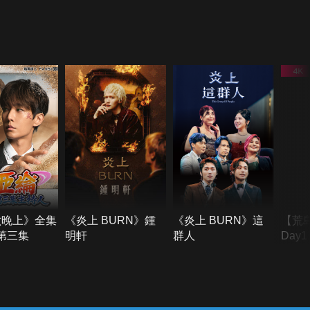
六晚上》全集
《炎上 BURN》鍾
《炎上 BURN》這
【荒
季第三集
明軒
群人
Day
難所
不了