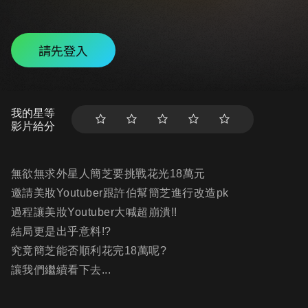
請先登入
我的星等
影片給分
無欲無求外星人簡芝要挑戰花光18萬元
邀請美妝Youtuber跟許伯幫簡芝進行改造pk
過程讓美妝Youtuber大喊超崩潰!!
結局更是出乎意料!?
究竟簡芝能否順利花完18萬呢?
讓我們繼續看下去...