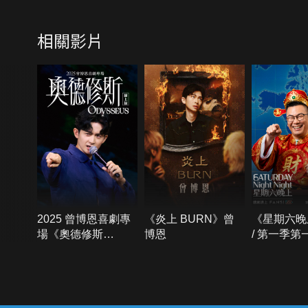
相關影片
2025 曾博恩喜劇專
《炎上 BURN》曾
《星期六晚
場《奧德修斯
博恩
/ 第一季第
Odysseus》
{{notifyMsg}}