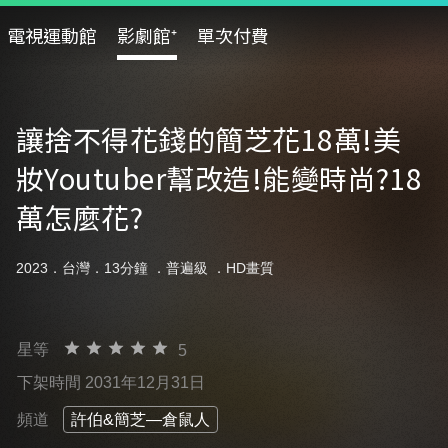
電視運動館
影劇館⁺
單次付費
讓捨不得花錢的簡芝花18萬!美
妝Youtuber幫改造!能變時尚?18
萬怎麼花?
2023．台灣．13分鐘 ．
普遍級
．HD畫質
星等
5
下架時間 2031年12月31日
頻道
許伯&簡芝—倉鼠人