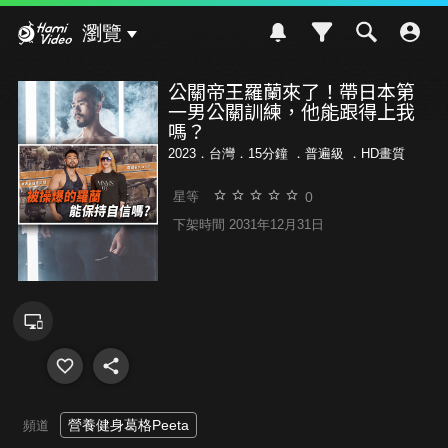
Hami Video
瀏覽
公關帝王羅蘭來了！帶日本第
一男公關訓練，他能跟得上我
嗎？
2023．台灣．15分鐘 ．
普遍級
．HD畫質
0
星等
下架時間 2031年12月31日
營養健身葛格Peeta
頻道