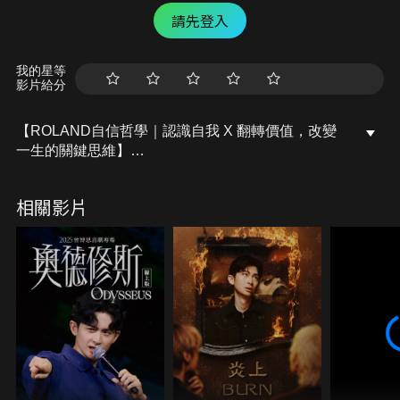
請先登入
我的星等
影片給分
【ROLAND自信哲學｜認識自我 X 翻轉價值，改變
一生的關鍵思維】
日本史上收入最高、創下公關界的傳奇人物-
相關影片
ROLAND羅蘭首度獨家分享他的人生哲學。
「所謂的自信並不是與生俱來，自信是微有透過努力
才能獲得的東西。」
在這堂課羅蘭想和大家分享他是如何從探索自我、養
成自律並建構出一套獨有的人生觀。
希望這個分享，能帶給你前進的勇氣與信念，將自信
轉化為自己的處世之方，擁抱更美好的人生。