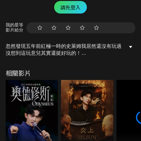
請先登入
我的星等
影片給分
忽然發現五年前紅極一時的史萊姆我居然還沒有玩過
沒想到這玩意兒其實還挺好玩的！
大家有興趣也可以在家裡試著自己做做看喔！
相關影片
#胡子Huzi #胡思亂搞 #金屬史萊姆