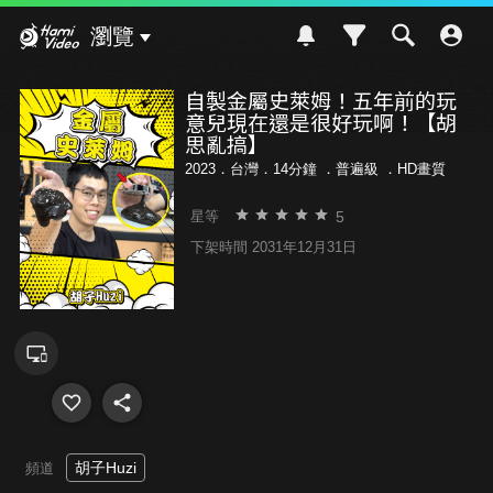
Hami Video
瀏覽
自製金屬史萊姆！五年前的玩
意兒現在還是很好玩啊！【胡
思亂搞】
2023．台灣．14分鐘 ．
普遍級
．HD畫質
5
星等
下架時間 2031年12月31日
胡子Huzi
頻道