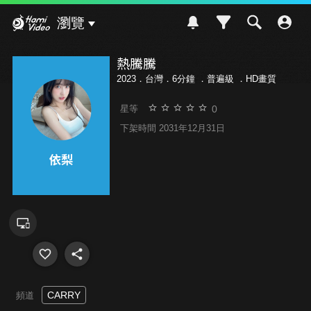
Hami Video
瀏覽
熱騰騰
2023．台灣．6分鐘 ．
普遍級
．HD畫質
0
星等
下架時間 2031年12月31日
CARRY
頻道