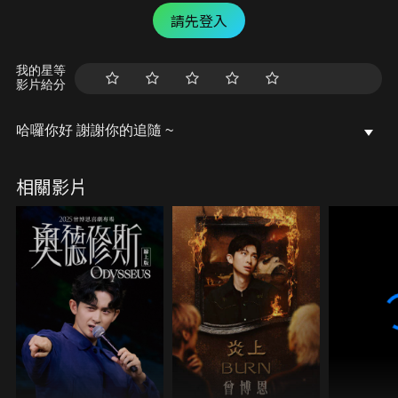
請先登入
我的星等
影片給分
哈囉你好 謝謝你的追隨 ~
相關影片