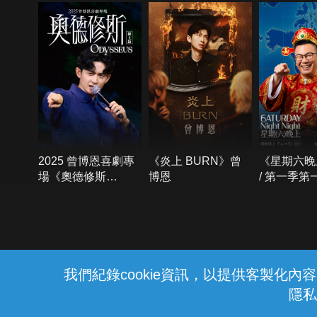
2025 曾博恩喜劇專
《炎上 BURN》曾
《星期六晚
場《奧德修斯
博恩
/ 第一季第
Odysseus》
{{notifyMsg}}
我們紀錄cookie資訊，以提供客製化
隱私