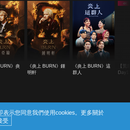
BURN》炎
《炎上 BURN》鍾
《炎上 BURN》這
【荒
明軒
群人
Day
難所
不了
示您同意我們使用cookies。更多關於