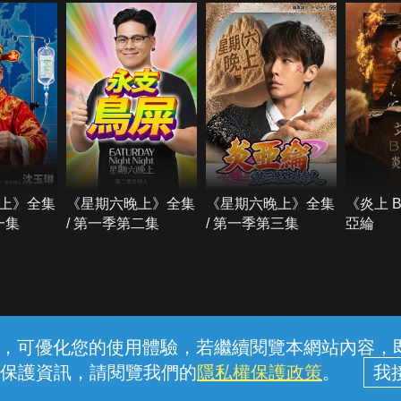
上》全集
《星期六晚上》全集
《星期六晚上》全集
《炎上 
一集
/ 第一季第二集
/ 第一季第三集
亞綸
常見問題
線上客服
服務條款
隱私權保護
內容，可優化您的使用體驗，若繼續閱覽本網站內容，即表
保護資訊，請閱覽我們的
隱私權保護政策
。
中華電信股份有限公司個人家庭分公司 (統一編號：96979949) © 2026