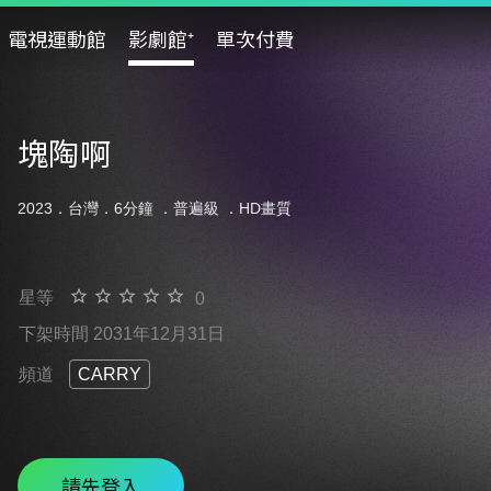
電視運動館
影劇館⁺
單次付費
塊陶啊
2023．台灣．6分鐘 ．
普遍級
．HD畫質
星等
0
下架時間 2031年12月31日
頻道
CARRY
請先登入