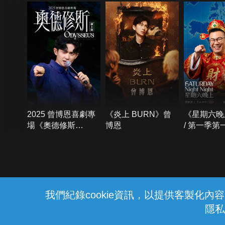
2025 曾博恩喜劇專
《炎上 BURN》曾
《星期六晚
場《奧德修斯
博恩
/ 第一季第
Odysseus》
{{notifyMsg}}
我們紀錄cookie資訊，以提供客製化
隱私