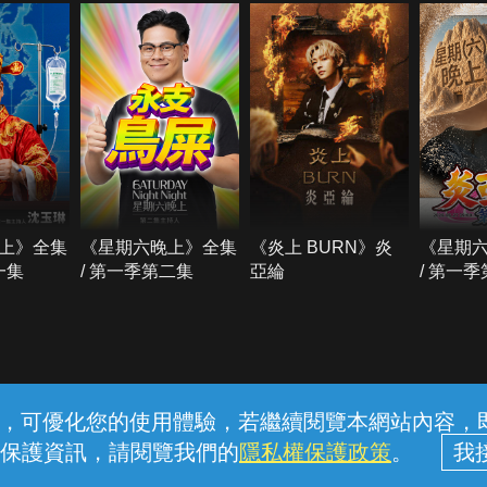
上》全集
《星期六晚上》全集
《炎上 BURN》炎
《星期
一集
/ 第一季第二集
亞綸
/ 第一
常見問題
線上客服
服務條款
隱私權保護
內容，可優化您的使用體驗，若繼續閱覽本網站內容，即表
保護資訊，請閱覽我們的
隱私權保護政策
。
中華電信股份有限公司個人家庭分公司 (統一編號：96979949) © 2026