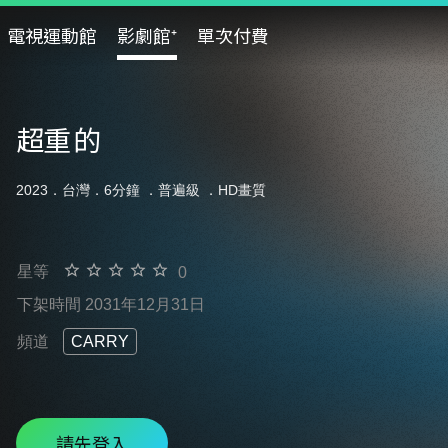
電視運動館
影劇館⁺
單次付費
超重的
2023．台灣．6分鐘 ．
普遍級
．HD畫質
星等
0
下架時間 2031年12月31日
頻道
CARRY
請先登入