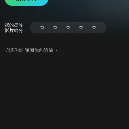
我的星等
影片給分
哈囉你好 謝謝你的追隨 ~