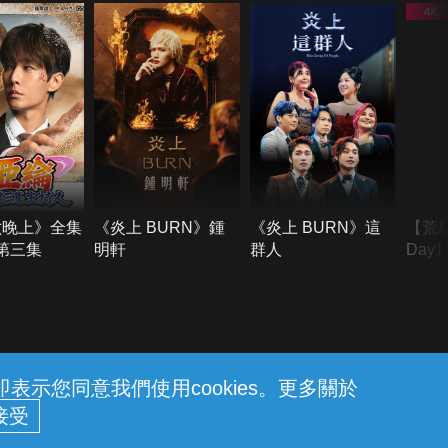
六晚上》全集
《炎上 BURN》鍾
《炎上 BURN》這
【荒
季第三集
明軒
群人
Day
難所
不了
示您同意我們使用cookies。更多關於