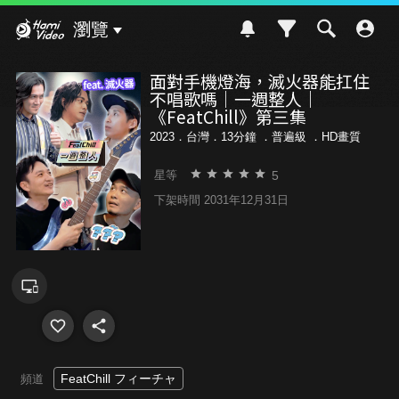
Hami Video
瀏覽
面對手機燈海，滅火器能扛住
不唱歌嗎｜一週整人｜
《FeatChill》第三集
2023．台灣．13分鐘 ．
普遍級
．HD畫質
5
星等
下架時間 2031年12月31日
FeatChill フィーチャ
頻道