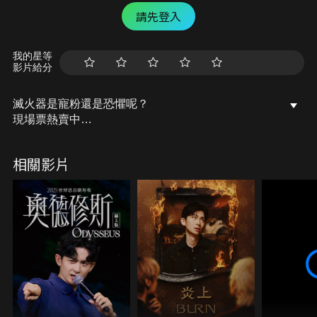
請先登入
我的星等
影片給分
滅火器是寵粉還是恐懼呢？
現場票熱賣中
｜忍者｜
相關影片
喬瑟夫
｜來賓｜
滅火器
｜觀察員｜
盧廣仲
黑嘉嘉
多多