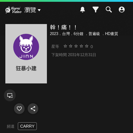
Hami Video
瀏覽
幹！痛！！
2023．台灣．6分鐘 ．
普遍級
．HD畫質
0
星等
下架時間 2031年12月31日
CARRY
頻道