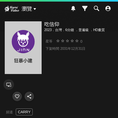
Hami Video
瀏覽
吃信仰
2023．台灣．6分鐘 ．
普遍級
．HD畫質
0
星等
下架時間 2031年12月31日
CARRY
頻道