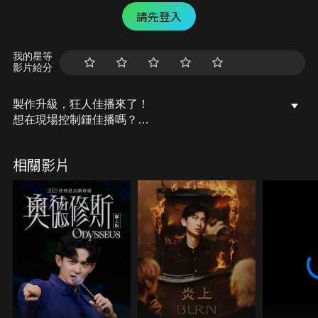
請先登入
我的星等
影片給分
製作升級，狂人佳播來了！
想在現場控制鍾佳播嗎？
現場票熱賣中
相關影片
｜主持人｜
喬瑟夫 盧廣仲 黑嘉嘉
｜來賓｜
鍾佳播 鐵牛
《FeatChill フィーチャ》錄影現場資訊
正式集第三集：2022/12/17（六）