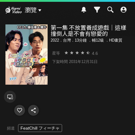
Hami Video
瀏覽
第一集 不放置養成遊戲｜這樣
撞倒人是不會有戀愛的
2022．台灣．13分鐘 ．
輔12級
．HD畫質
4.6
星等
下架時間 2031年12月31日
FeatChill フィーチャ
頻道