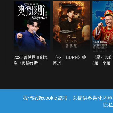
2025 曾博恩喜劇專
《炎上 BURN》曾
《星期六晚
場《奧德修斯
博恩
/ 第一季第
Odysseus》
{{notifyMsg}}
我們紀錄cookie資訊，以提供客製化
隱私