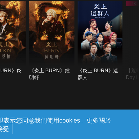
BURN》炎
《炎上 BURN》鍾
《炎上 BURN》這
【荒
明軒
群人
Day
難所
不了
示您同意我們使用cookies。更多關於