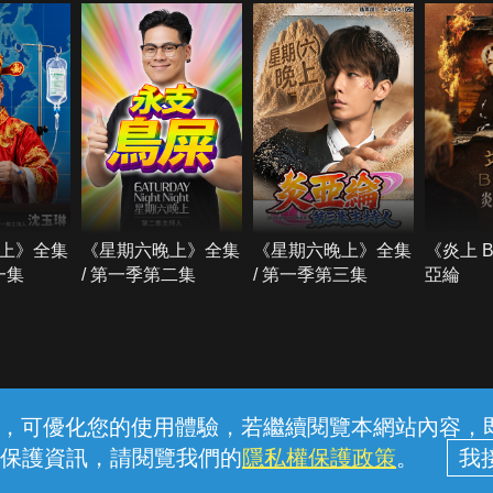
上》全集
《星期六晚上》全集
《星期六晚上》全集
《炎上 
一集
/ 第一季第二集
/ 第一季第三集
亞綸
常見問題
線上客服
服務條款
隱私權保護
內容，可優化您的使用體驗，若繼續閱覽本網站內容，即表
保護資訊，請閱覽我們的
隱私權保護政策
。
中華電信股份有限公司個人家庭分公司 (統一編號：96979949) © 2026