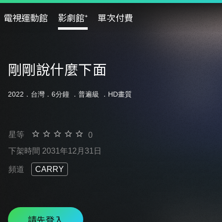
電視運動館
影劇館⁺
單次付費
剛剛說什麼下面
2022．台灣．6分鐘 ．
普遍級
．HD畫質
星等
0
下架時間 2031年12月31日
頻道
CARRY
請先登入