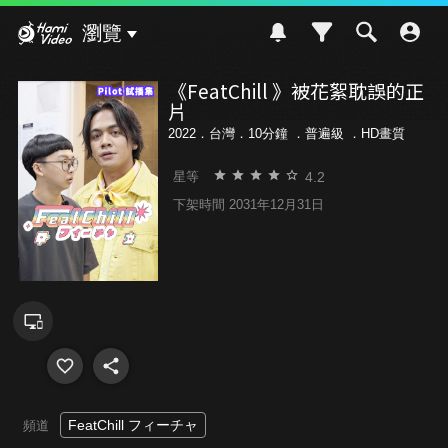
Hami Video
瀏覽
《FeatChill 》被花絮耽誤的正
片
2022．台灣．10分鐘 ．
普遍級
．HD畫質
4.2
星等
下架時間 2031年12月31日
FeatChill フィーチャ
頻道