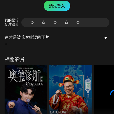
請先登入
我的星等
影片給分
這才是被花絮耽誤的正片
現場一起 Chill｜正式集現場錄影票
第一集、第二集現正售票中
相關影片
＊FeatChill フィーチャ｜正式參戰名單 ＊
11/5（六）第一集
主持人：喬瑟夫、盧廣仲、黑嘉嘉
來賓：鍾佳播、 李芷婷 Nasi 出庭！
＊FeatChill フィーチャ｜正式參戰名單＊
11/6（日）第二集
主持人：喬瑟夫、盧廣仲、黑嘉嘉
來賓：鍾佳播、 巴大雄、 Marz23、 劉修齊 出庭！