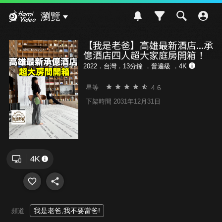
Hami Video
瀏覽
【我是老爸】高雄最新酒店...承
億酒店四人超大家庭房開箱！
2022．台灣．13分鐘 ．
普遍級
．4K
4.6
星等
下架時間 2031年12月31日
我是老爸,我不要當爸!
頻道