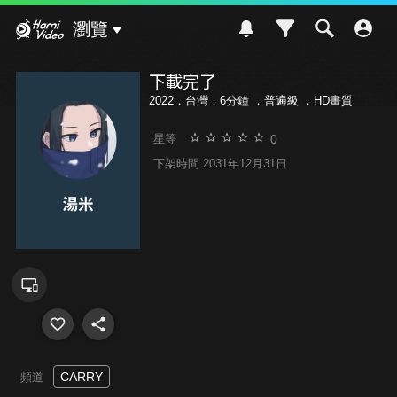
Hami Video
瀏覽
下載完了
2022．台灣．6分鐘 ．
普遍級
．HD畫質
0
星等
下架時間 2031年12月31日
CARRY
頻道