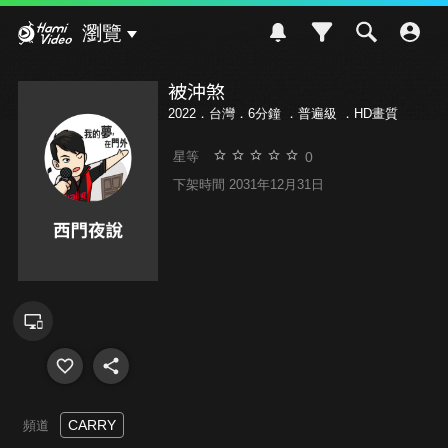
Hami Video
瀏覽
被沖煞
2022．台灣．6分鐘 ．
普遍級
．HD畫質
0
星等
下架時間 2031年12月31日
CARRY
頻道