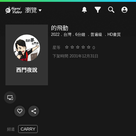
Hami Video
瀏覽
的飛動
2022．台灣．6分鐘 ．
普遍級
．HD畫質
0
星等
下架時間 2031年12月31日
CARRY
頻道