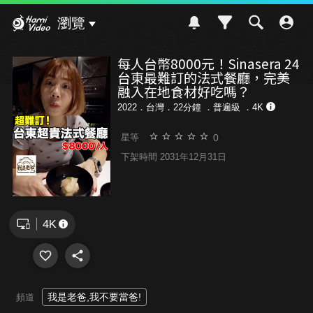
Hami Video
瀏覽
每人台幣8000元！Sinasera 24
台東最難訂的法式餐廳，完美
融入在地食材好吃嗎？
2022．台灣．22分鐘 ．
普遍級
．4K
0
星等
下架時間 2031年12月31日
我是老爸,我不要當爸!
頻道