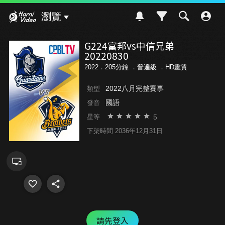
Hami Video
瀏覽
G224富邦vs中信兄弟
20220830
2022．205分鐘 ．
普遍級
．HD畫質
2022八月完整賽事
類型
國語
發音
5
星等
下架時間 2036年12月31日
請先登入