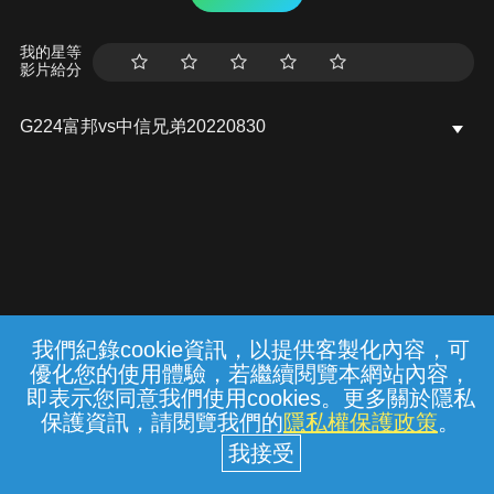
我的星等
影片給分
G224富邦vs中信兄弟20220830
我們紀錄cookie資訊，以提供客製化內容，可
{{notifyMsg}}
優化您的使用體驗，若繼續閱覽本網站內容，
常見問題
線上客服
服務條款
隱私權保護
即表示您同意我們使用cookies。更多關於隱私
保護資訊，請閱覽我們的
隱私權保護政策
。
中華電信股份有限公司個人家庭分公司
(統一編號：96979949) © 2026