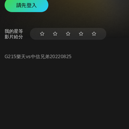
請先登入
我的星等
影片給分
G215樂天vs中信兄弟20220825