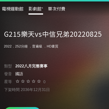
電視運動館
影劇館⁺
單次付費
G215樂天vs中信兄弟20220825
2022．252分鐘 ．
普遍級
．HD畫質
類型
2022八月完整賽事
發音
國語
星等
0
下架時間 2036年12月31日