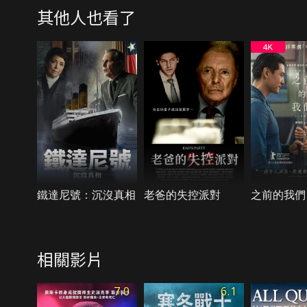
其他人也看了
鐵達尼號：沉沒真相
老爸的失控派對
之前的我們
相關影片
7.0
6.1