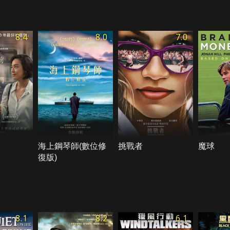
8.4
8.0
7.0
海上鋼琴師(數位修
挑戰者
魔球
復版)
8.1
8.2
6.1