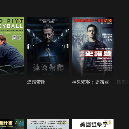
7.6
7.3
連滾帶爬
神鬼駭客：史諾登
樂來
7.7
6.6
7.3