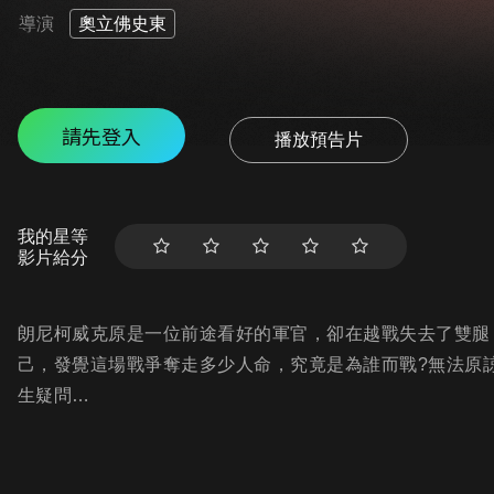
導演
奧立佛史東
請先登入
播放預告片
我的星等
影片給分
朗尼柯威克原是一位前途看好的軍官，卻在越戰失去了雙腿
己，發覺這場戰爭奪走多少人命，究竟是為誰而戰?無法原
生疑問…