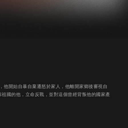
，他開始自暴自棄遷怒於家人，他離開家鄉後審視自
諒祖國的他，立命反戰，並對這個曾經背叛他的國家產