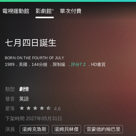
電視運動館
影劇館⁺
單次付費
七月四日誕生
BORN ON THE FOURTH OF JULY
1989．美國．144分鐘 ．
限制級
．
評分7.2
．HD畫質
類型
劇情
發音
英語
星等
4.6
下架時間 2027年05月31日
演員
湯姆克魯斯
湯姆貝林傑
雷蒙德約翰巴里