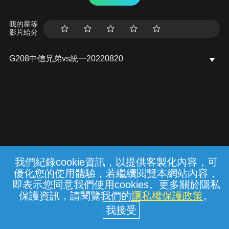
我的星等
影片給分
G208中信兄弟vs統一20220820
我們紀錄cookie資訊，以提供客製化內容，可
{{notifyMsg}}
優化您的使用體驗，若繼續閱覽本網站內容，
常見問題
線上客服
服務條款
隱私權保護
即表示您同意我們使用cookies。更多關於隱私
保護資訊，請閱覽我們的
隱私權保護政策
。
中華電信股份有限公司個人家庭分公司
(統一編號：96979949) © 2026