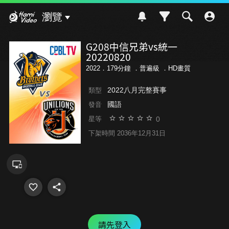
Hami Video
瀏覽
G208中信兄弟vs統一
20220820
2022．179分鐘 ．
普遍級
．HD畫質
2022八月完整賽事
類型
國語
發音
0
星等
下架時間 2036年12月31日
請先登入