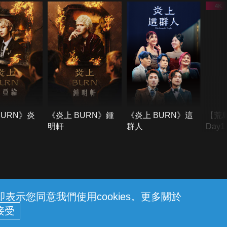
BURN》炎
《炎上 BURN》鍾
《炎上 BURN》這
【荒
明軒
群人
Day
難所
不了
示您同意我們使用cookies。更多關於