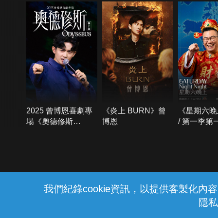
2025 曾博恩喜劇專
《炎上 BURN》曾
《星期六晚
場《奧德修斯
博恩
/ 第一季第
Odysseus》
{{notifyMsg}}
我們紀錄cookie資訊，以提供客製化
隱私