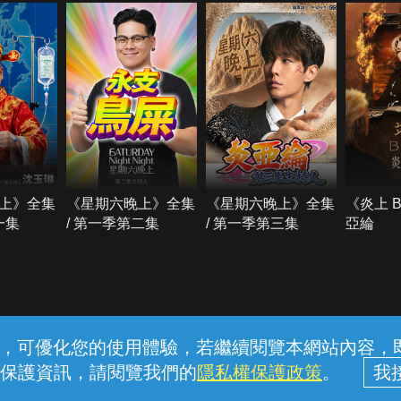
上》全集
《星期六晚上》全集
《星期六晚上》全集
《炎上 
一集
/ 第一季第二集
/ 第一季第三集
亞綸
常見問題
線上客服
服務條款
隱私權保護
內容，可優化您的使用體驗，若繼續閱覽本網站內容，即表
保護資訊，請閱覽我們的
隱私權保護政策
。
中華電信股份有限公司個人家庭分公司 (統一編號：96979949) © 2026